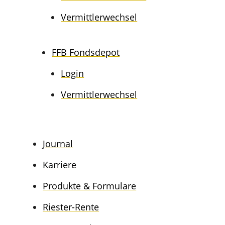
Vermitt­ler­wech­sel
FFB Fonds­de­pot
Login
Vermitt­ler­wech­sel
Journal
Karrie­re
Produk­te & Formulare
Riester-Rente