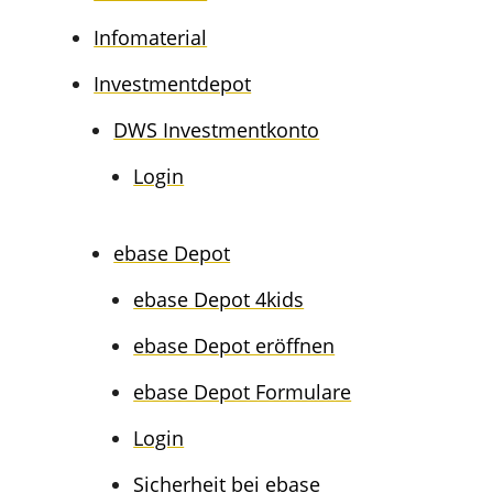
Infoma­te­ri­al
Invest­ment­de­pot
DWS Invest­ment­kon­to
Login
ebase Depot
ebase Depot 4kids
ebase Depot eröffnen
ebase Depot Formulare
Login
Sicher­heit bei ebase