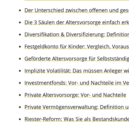
Der Unter­schied zwischen offenen und ges
Die 3 Säulen der Alters­vor­sor­ge einfach erk
Diver­si­fi­ka­ti­on & Diver­si­fi­zie­rung: Defini­
Festgeld­kon­to für Kinder: Vergleich, Voraus
Geför­der­te Alters­vor­sor­ge für Selbst­stän­d
Impli­zi­te Volati­li­tät: Das müssen Anleger 
Invest­ment­fonds: Vor- und Nachtei­le im V
Priva­te Alters­vor­sor­ge: Vor- und Nachteile
Priva­te Vermö­gens­ver­wal­tung: Defini­ti
Riester-Reform: Was Sie als Bestands­kun­d