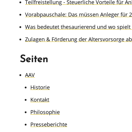
Teilfrei­stel­lung - Steuer­li­che Vortei­le für A
Vorab­pau­scha­le: Das müssen Anleger für
Was bedeu­tet thesau­ri­e­rend und wo spielt 
Zulagen & Förde­rung der Alters­vor­sor­ge a
Seiten
AAV
Histo­rie
Kontakt
Philo­so­phie
Presse­be­rich­te