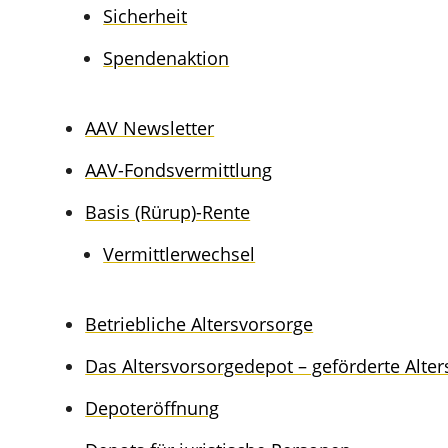
Sicher­heit
Spenden­ak­ti­on
AAV Newslet­ter
AAV-Fonds­ver­mitt­lung
Basis (Rürup)-Rente
Vermitt­ler­wech­sel
Betrieb­li­che Altersvorsorge
Das Alters­vor­sor­ge­de­pot – geför­der­te Alt
Depoter­öff­nung