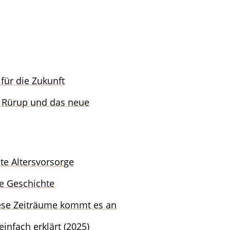
n für die Zukunft
er, Rürup und das neue
a­te Altersvorsorge
ie Geschichte
iese Zeiträu­me kommt es an
infach erklärt (2025)