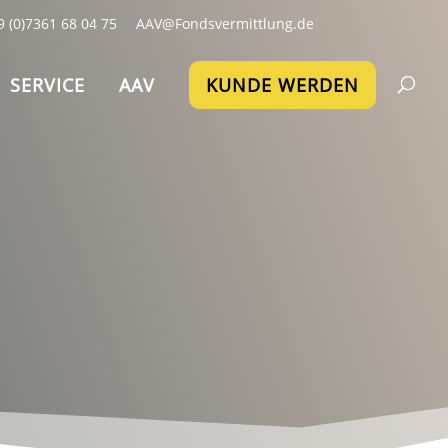
9 (0)7361 68 04 75
AAV@Fondsvermittlung.de
SERVICE
AAV
KUNDE WERDEN