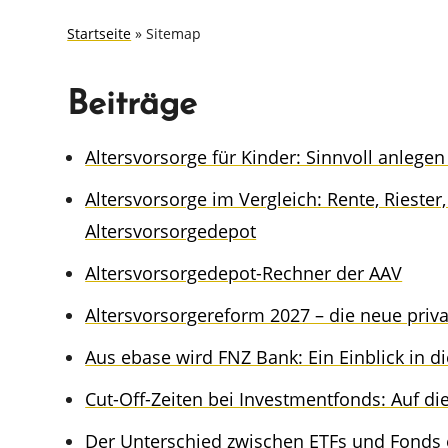
Start­sei­te
»
Sitemap
Beiträge
Alters­vor­sor­ge für Kinder: Sinnvoll anlege
Alters­vor­sor­ge im Vergleich: Rente, Riest
Altersvorsorgedepot
Alters­vor­sor­ge­de­pot-Rechner der AAV
Alters­vor­sor­ge­re­form 2027 – die neue priv
Aus ebase wird FNZ Bank: Ein Einblick in d
Cut-Off-Zeiten bei Invest­ment­fonds: Auf d
Der Unter­schied zwischen ETFs und Fonds e