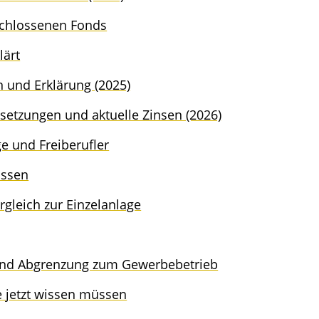
chlos­se­nen Fonds
lärt
ti­on und Erklä­rung (2025)
­set­zun­gen und aktuel­le Zinsen (2026)
i­ge und Freiberufler
wissen
ergleich zur Einzelanlage
­on und Abgren­zung zum Gewerbebetrieb
e jetzt wissen müssen