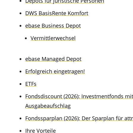
Depots für juris­ti­sche Personen
DWS Basis­Ren­te Komfort
ebase Business Depot
Vermitt­ler­wech­sel
ebase Managed Depot
Erfolg­reich eingetragen!
ETFs
Fonds­dis­count (2026): Invest­ment­fonds mi
Ausgabeaufschlag
Fonds­spar­plan (2026): Der Sparplan für attr
Ihre Vortei­le