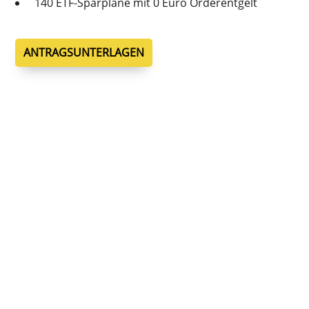
140 ETF-Sparplä­ne mit 0 Euro Orderentgelt
ANTRAGSUNTERLAGEN
Wechsel des Anlagevermittlers
Möchten Sie Ihren Anlagevermittler
wechseln?
Profi­tie­ren Sie jetzt von den attrak­ti­ven Kondi­tio­nen