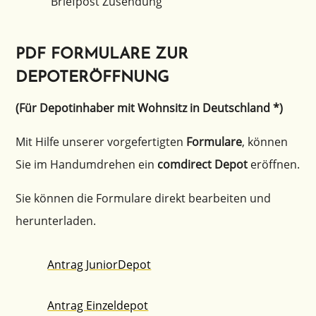
Brief­post Zusendung
PDF FORMULARE ZUR
DEPOTERÖFFNUNG
(Für Depot­in­ha­ber mit Wohnsitz in Deutschland *)
Mit Hilfe unserer vorge­fer­tig­ten
Formu­la­re
, können
Sie im Handum­dre­hen ein
comdi­rect Depot
eröffnen.
Sie können die Formu­la­re direkt bearbei­ten und
herunterladen.
Antrag Junior­De­pot
Antrag Einzel­de­pot