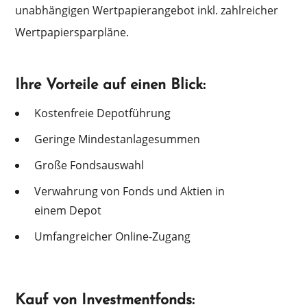
unabhän­gi­gen Wertpa­pier­an­ge­bot inkl. zahlrei­cher
Wertpapiersparpläne.
Ihre Vorteile auf einen Blick:
Kosten­freie Depotführung
Gerin­ge Mindestanlagesummen
Große Fonds­aus­wahl
Verwah­rung von Fonds und Aktien in
einem Depot
Umfang­rei­cher Online-Zugang
Kauf von Investmentfonds: