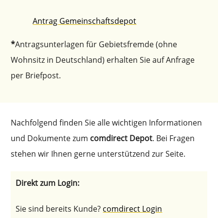
Antrag Gemein­schafts­de­pot
*
Antrags­un­ter­la­gen für Gebiets­frem­de (ohne
Wohnsitz in Deutsch­land) erhal­ten Sie auf Anfra­ge
per Briefpost.
Nachfol­gend finden Sie alle wichti­gen Infor­ma­tio­nen
und Dokumen­te zum
comdi­rect Depot
. Bei Fragen
stehen wir Ihnen gerne unter­stüt­zend zur Seite.
Direkt zum Login:
Sie sind bereits Kunde?
comdi­rect Login