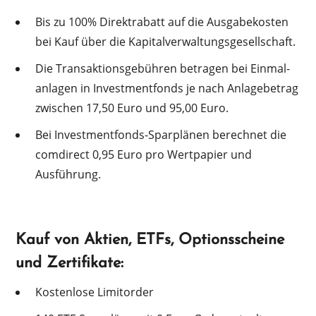
Bis zu 100% Direk­tra­batt auf die Ausga­be­kos­ten
bei Kauf über die Kapitalverwaltungsgesellschaft.
Die Trans­ak­ti­ons­ge­büh­ren betra­gen bei Einmal­
an­la­gen in Invest­ment­fonds je nach Anlage­be­trag
zwischen 17,50 Euro und 95,00 Euro.
Bei Invest­ment­fonds-Sparplä­nen berech­net die
comdi­rect 0,95 Euro pro Wertpa­pier und
Ausführung.
Kauf von Aktien, ETFs, Optionsscheine
und Zertifikate:
Kosten­lo­se Limitorder