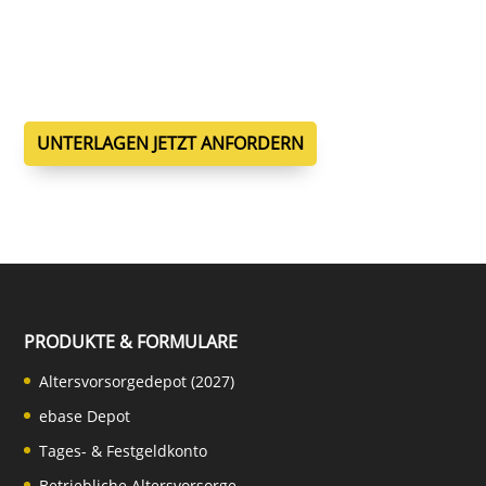
der AAV Fonds­ver­mitt­lung. Hier können Sie die
Unter­la­gen für einen Vermitt­ler­wech­sel kosten­frei
und unver­bind­lich anfordern.
UNTERLAGEN JETZT ANFORDERN
PRODUKTE & FORMULARE
Altersvorsorgedepot (2027)
ebase Depot
Tages- & Festgeldkonto
Betriebliche Altersvorsorge