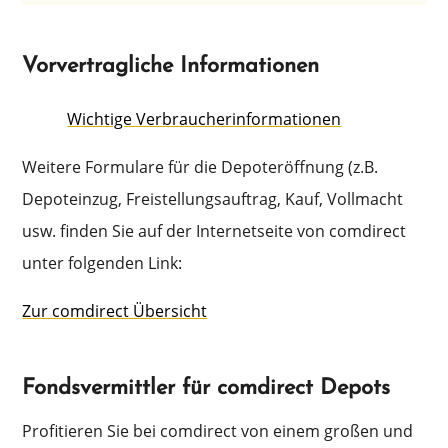
Vorvertragliche Informationen
Wichti­ge Verbraucherinformationen
Weite­re Formu­la­re für die Depoter­öff­nung (z.B.
Depote­in­zug, Freistel­lungs­auf­trag, Kauf, Vollmacht
usw. finden Sie auf der Inter­net­sei­te von comdi­rect
unter folgen­den Link:
Zur comdi­rect Übersicht
Fondsvermittler für comdirect Depots
Profi­tie­ren Sie bei comdi­rect von einem großen und