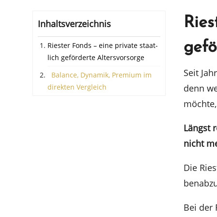
Ries
Inhalts­ver­zeich­nis
gefö
Riester Fonds – eine priva­te staat­
lich geför­der­te Altersvorsorge
Seit Jahr
Balan­ce, Dynamik, Premi­um im
direk­ten Vergleich
denn wer
möchte,
Längst r
nicht m
Die Ries
ben­ab­zu
Bei der 