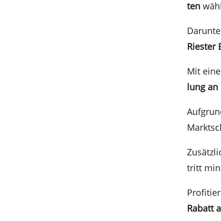
ten
wähl
Darun­te
Riester 
Mit ein
lung an
Aufgrund
Markt­s
Zusätz­l
tritt mi
Profi­ti
Rabatt a