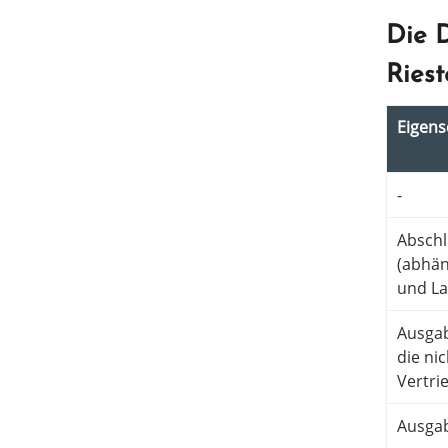
Die 
Riest
Eigen­s
-
Abschl
(abhän
und La
Ausga­b
die ni
Vertrie
Ausga­