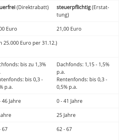
uer­frei
(Direk­tra­batt)
steuer­pflich­tig
(Erstat­
tung)
00 Euro
21,00 Euro
n 25.000 Euro per 31.12.)
hfonds: bis zu 1,3%
Dachfonds: 1,15 - 1,5%
.
p.a.
ten­fonds: bis 0,3 -
Renten­fonds: bis 0,3 -
% p.a.
0,5% p.a.
- 46 Jahre
0 - 41 Jahre
Jahre
25 Jahre
- 67
62 - 67