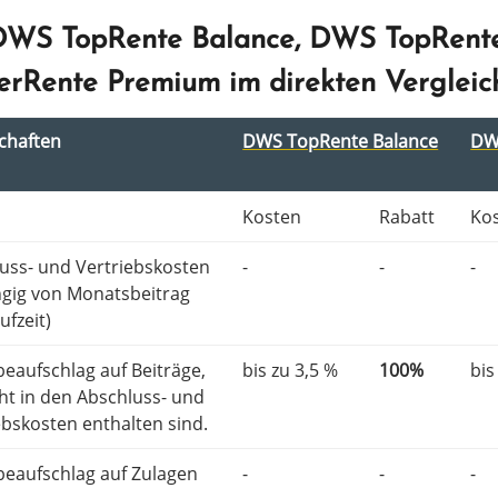
DWS TopRente Balance, DWS TopRent
erRente Premium im direkten Vergleic
chaf­ten
DWS TopRen­te Balan­ce
DW
Kosten
Rabatt
Ko
uss- und Vertriebskosten
-
-
-
­gig von Monatsbeitrag
ufzeit)
e­auf­schlag auf Beiträge,
bis zu 3,5 %
100%
bis
cht in den Abschluss- und
bs­kos­ten enthal­ten sind.
be­auf­schlag auf Zulagen
-
-
-