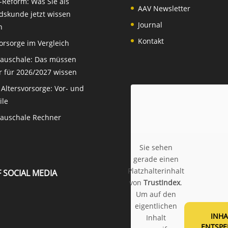
-Reform: Was Sie als
AAV Newsletter
dskunde jetzt wissen
Journal
n
Kontakt
orsorge im Vergleich
auschale: Das müssen
r für 2026/2027 wissen
 Altersvorsorge: Vor- und
ile
auschale Rechner
Sie sehen
gerade einen
Platzhalterinhalt
 SOCIAL MEDIA
von
TrustIndex
.
Um auf den
eigentlichen
INHA
Inhalt
ENTSPE