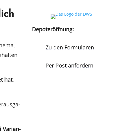
lich
Depoter­öff­nung:
 Thema,
Zu den Formularen
hal­ten
Per Post anfordern
t hat,
­aus­ga­
i Varian­