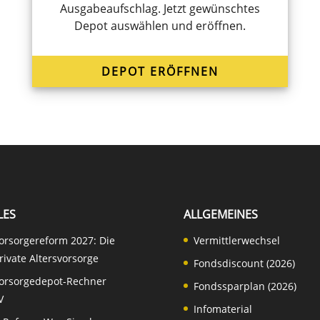
Ausga­be­auf­schlag. Jetzt gewünsch­tes
Depot auswäh­len und eröffnen.
DEPOT ERÖFF­NEN
LES
ALLGEMEINES
vorsorgereform 2027: Die
Vermittlerwechsel
rivate Altersvorsorge
Fondsdiscount (2026)
vorsorgedepot-Rechner
Fondssparplan (2026)
V
Infomaterial