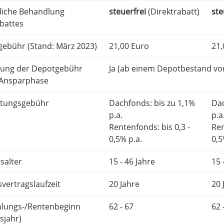
­li­che Behandlung
steuer­frei
(Direk­tra­batt)
ste
battes
ge­bühr (Stand: März 2023)
21,00 Euro
21,
­tung der Depotgebühr
Ja (ab einem Depot­be­stand vo
 Ansparphase
­tungs­ge­bühr
Dachfonds: bis zu 1,1%
Dac
p.a.
p.a
Renten­fonds: bis 0,3 -
Ren
0,5% p.a.
0,5
s­al­ter
15 - 46 Jahre
15 
ver­trags­lauf­zeit
20 Jahre
20 
­lungs-/Renten­be­ginn
62 - 67
62 
­jahr)