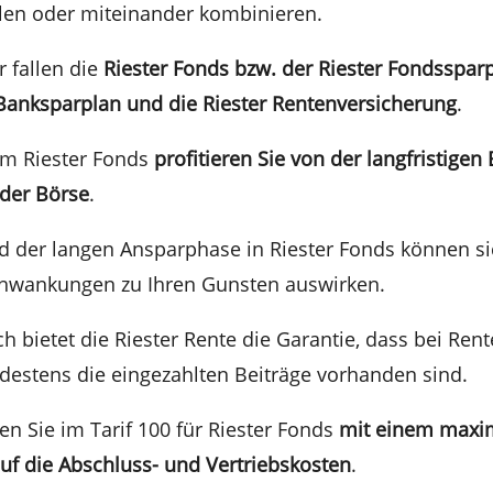
en oder mitein­an­der kombinieren.
r fallen die
Riester Fonds bzw. der Riester Fonds­spar­p
Bankspar­plan und die Riester Renten­ver­si­che­rung
.
em Riester Fonds
profi­tie­ren Sie von der langfris­ti­gen
 der Börse
.
 der langen Anspar­pha­se in Riester Fonds können s
chwan­kun­gen zu Ihren Gunsten auswirken.
ich bietet die Riester Rente die Garan­tie, dass bei Rent
ndes­tens die einge­zahl­ten Beiträ­ge vorhan­den sind.
e­ren Sie im Tarif 100 für Riester Fonds
mit einem maxim
uf die Abschluss- und Vertriebs­kos­ten
.