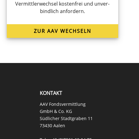
Vermitt­ler­wech­sel kosten­frei und unver­
bind­lich anfordern.
ZUR AAV WECHSELN
KONTAKT
AAV Fondsvermittlung
GmbH & Co. KG
Südlicher Stadtgraben 11
73430 Aalen