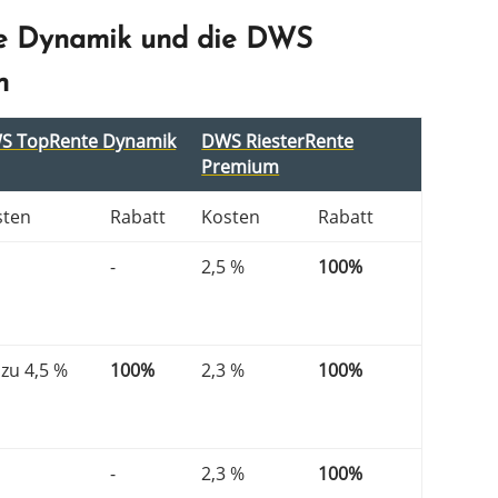
e Dynamik und die DWS
h
S TopRen­te Dynamik
DWS Riester­Ren­te
Premium
sten
Rabatt
Kosten
Rabatt
-
2,5 %
100%
 zu 4,5 %
100%
2,3 %
100%
-
2,3 %
100%