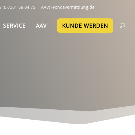
9 (0)7361 68 04 75
AAV@Fondsvermittlung.de
SERVICE
AAV
KUNDE WERDEN