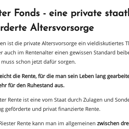
ter Fonds - eine private staat
rderte Altersvorsorge
en ist die priva­te Alters­vor­sor­ge ein vieldis­ku­tier­tes
 auch im Renten­al­ter einen gewis­sen Standard beibe­
 muss schon jetzt dafür sorgen.
eicht die Rente, für die man sein Leben lang gearbei­te
ehr für den Ruhestand aus.
ter Rente ist eine vom Staat durch Zulagen und Sonder
g geför­der­te und privat finan­zier­te Rente.
Riester Rente kann man im allge­mei­nen
zwischen dre