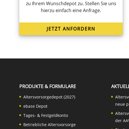
zu Ihrem Wunsch­de­pot zu. Stellen Sie uns
hierzu einfach eine Anfrage.
JETZT ANFOR­DERN
PRODUKTE & FORMULARE
AKTUEL
Altersvorsorgedepot (2027)
Alters
neue p
ebase Depot
Alters
Tages- & Festgeldkonto
der AA
Betriebliche Altersvorsorge