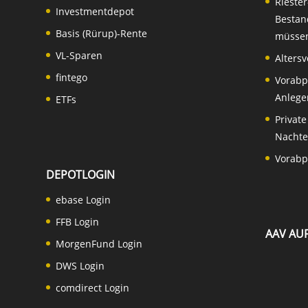
Riester
Investmentdepot
Bestan
Basis (Rürup)-Rente
müsse
VL-Sparen
Altersv
fintego
Vorabp
Anlege
ETFs
Private
Nachte
Vorabp
DEPOTLOGIN
ebase Login
FFB Login
AAV AUF
MorgenFund Login
DWS Login
comdirect Login