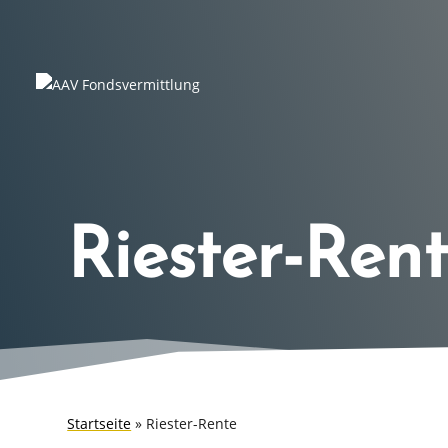
Riester-Ren
Start­sei­te
»
Riester-Rente