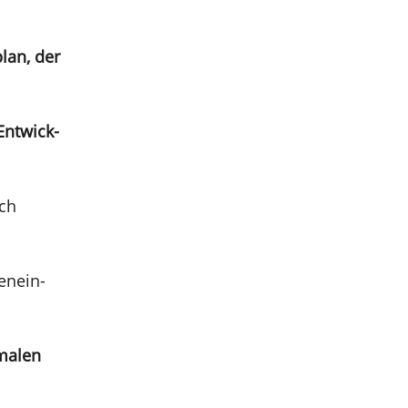
lan, der
 Entwick­
ich
en­ein­
a­len