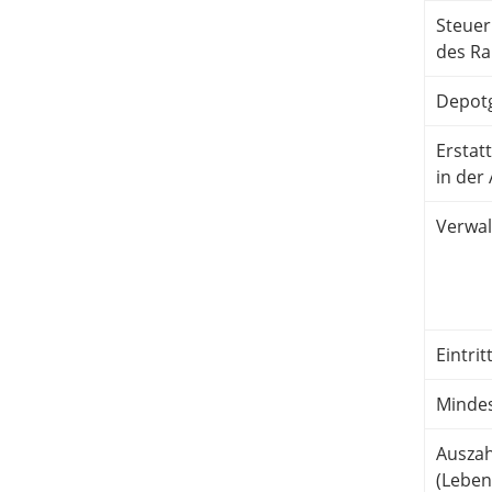
Steuer
des Ra
Depot­
Erstat
in der
Verwal
Eintritt
Mindes­
Auszah
(Lebens