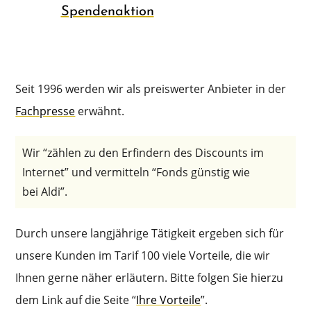
Spendenaktion
Seit 1996 werden wir als preis­wer­ter Anbie­ter in der
Fachpres­se
erwähnt.
Wir “zählen zu den Erfin­dern des Discounts im
Inter­net” und vermit­teln “Fonds günstig wie
bei Aldi”.
Durch unsere langjäh­ri­ge Tätig­keit ergeben sich für
unsere Kunden im Tarif 100 viele Vortei­le, die wir
Ihnen gerne näher erläu­tern. Bitte folgen Sie hierzu
dem Link auf die Seite “
Ihre Vortei­le
”.