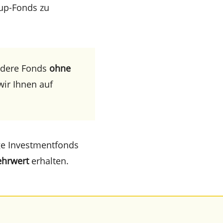
rup-Fonds zu
dere Fonds
ohne
wir Ihnen auf
ge Invest­ment­fonds
hrwert
erhalten.