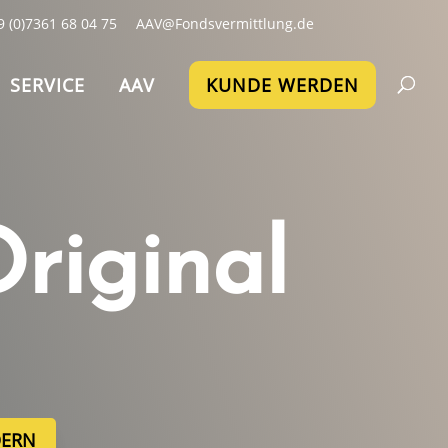
9 (0)7361 68 04 75
AAV@Fondsvermittlung.de
SERVICE
AAV
KUNDE WERDEN
riginal
DERN