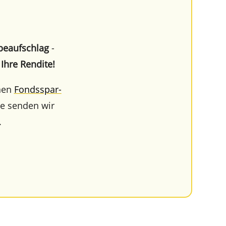
e­auf­schlag
-
 Ihre Rendite!
nen
Fonds­spar­
ne senden wir
.