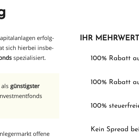
g
pital­an­la­gen erfolg­
IHR MEHRWER
t sich hierbei insbe­
fonds
spezialisiert.
100% Rabatt a
100% Rabatt a
 als
günstigs­ter
Invest­ment­fonds
100% steuerfrei
Kein Spread be
leger­markt offene