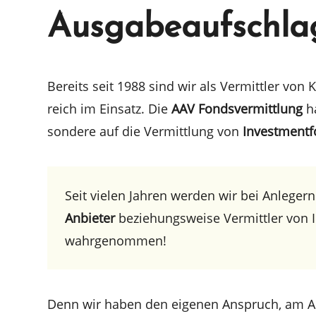
Ausgabeaufschla
Bereits seit 1988 sind wir als Vermitt­ler von Ka
reich im Einsatz. Die
AAV Fonds­ver­mitt­lung
ha
son­de­re auf die Vermitt­lung von
Invest­ment­
Seit vielen Jahren werden wir bei Anlegern
Anbie­ter
bezie­hungs­wei­se Vermitt­ler von 
wahrgenommen!
Denn wir haben den eigenen Anspruch, am An