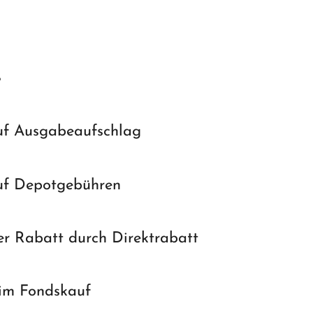
T
uf Ausgabeaufschlag
uf Depotgebühren
er Rabatt durch Direktrabatt
im Fondskauf