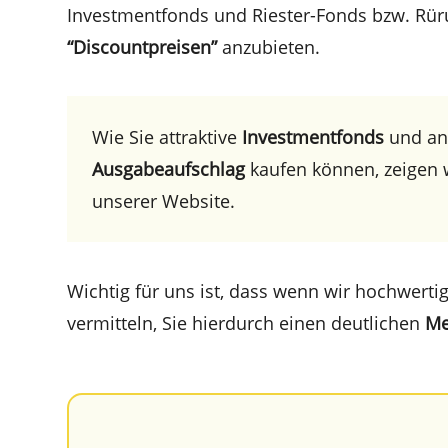
Invest­ment­fonds und Riester-Fonds bzw. Rü
“Discount­prei­sen”
anzubieten.
Wie Sie attrak­ti­ve
Invest­ment­fonds
und an
Ausga­be­auf­schlag
kaufen können, zeigen 
unserer Website.
Wichtig für uns ist, dass wenn wir hochwer­ti­
vermit­teln, Sie hierdurch einen deutli­chen
Me