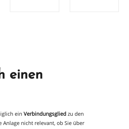
ch einen
ig­lich ein
Verbin­dungs­glied
zu den
Ihre Anlage nicht relevant, ob Sie über