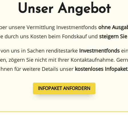
Unser Angebot
ber unsere Vermitt­lung Invest­ment­fonds
ohne Ausga­b
Sie durch uns Kosten beim Fonds­kauf und
steigern Sie
von uns in Sachen rendi­te­star­ke
Invest­ment­fonds
ei
, zögern Sie nicht mit Ihrer Kontakt­auf­nah­me. Ger
Ihnen für weite­re Details unser
kosten­lo­ses Infopa­ket
INFOPAKET ANFORDERN